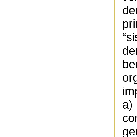
d
pr
“
d
be
o
im
a)
co
ge