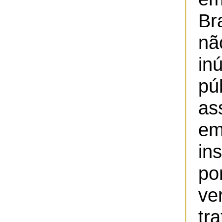
Br
nã
in
pú
a
em
in
p
ve
tr