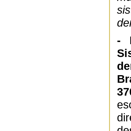
s
de
- 
S
de
B
37
es
d
d