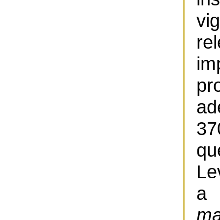
vi
re
im
p
ad
37
q
Le
a 
m