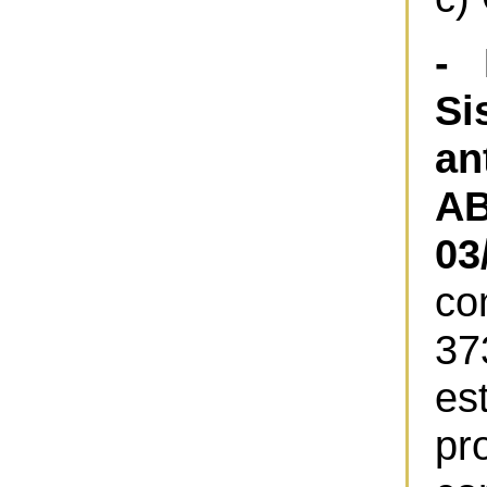
- 
S
an
A
03
co
3
es
pr