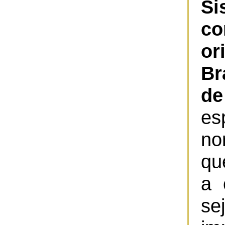
S
co
or
Br
de
es
no
qu
a 
se