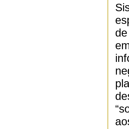
Si
es
d
em
in
ne
p
d
“s
ao