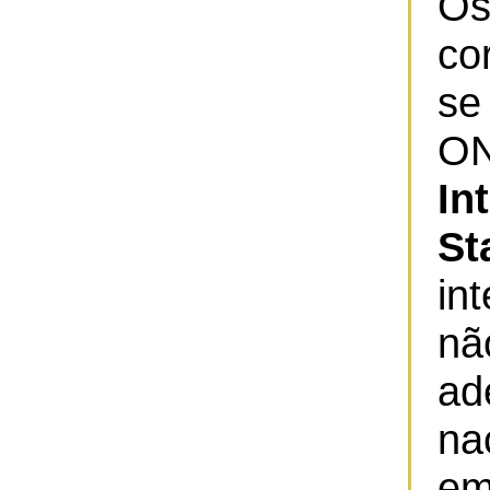
O
co
se
O
In
St
in
nã
ad
na
em