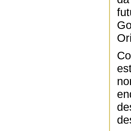
fu
Go
Or
Co
es
no
en
d
de