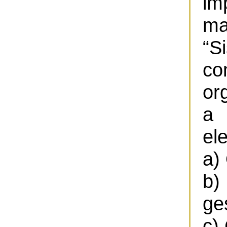
im
ma
“
c
or
a
el
a)
b)
ge
c)