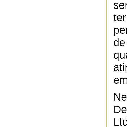
s
te
pe
de
qu
at
em
Ne
De
Lt