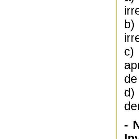
ir
b)
ir
c)
ap
de
d)
de
- 
In