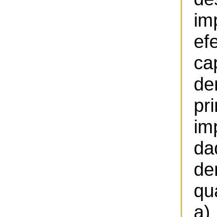
im
ef
ca
d
pr
im
d
de
qu
a)