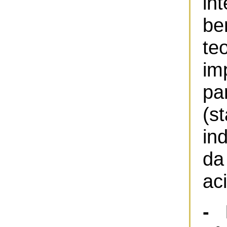
in
be
t
im
p
(s
in
da
ac
- 