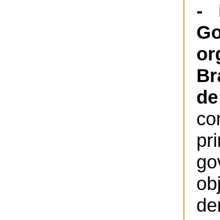
- 
G
or
Br
de
co
pr
go
ob
de