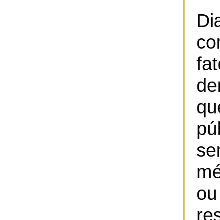
Di
co
f
de
qu
pú
se
mé
o
re