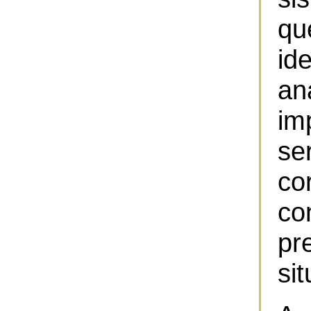
q
id
an
im
se
co
co
pr
si