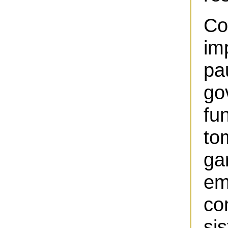
Co
im
pa
go
fu
t
g
e
co
si