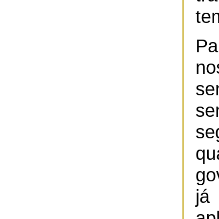
te
Pa
no
se
s
se
q
go
j
ap