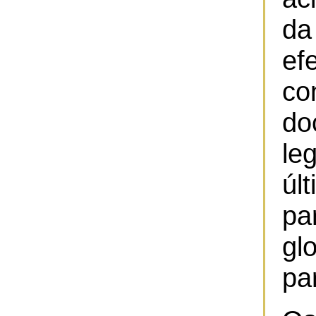
da
e
co
do
le
úl
p
gl
par