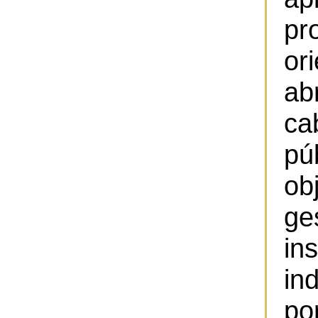
pr
or
ab
ca
pú
o
ge
in
in
por