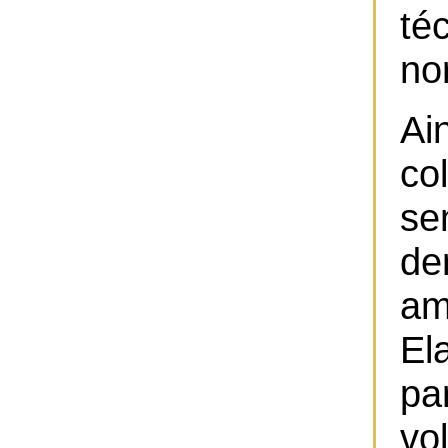
té
no
Ai
co
se
de
am
El
pa
vo