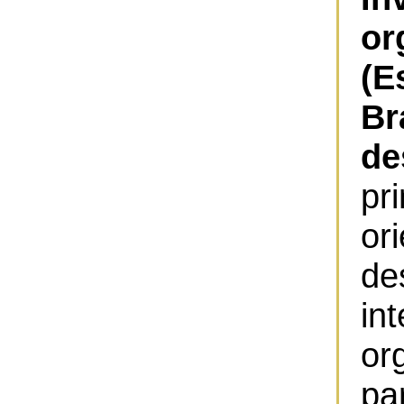
or
(E
B
de
pr
o
de
i
or
pa