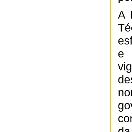
A 
Té
es
e 
v
de
no
go
co
da