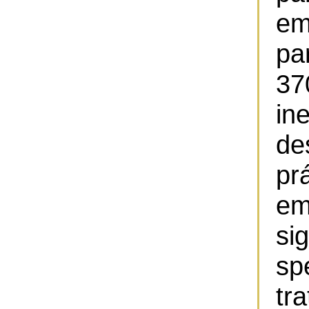
em
pa
3
in
de
pr
em
s
sp
tr