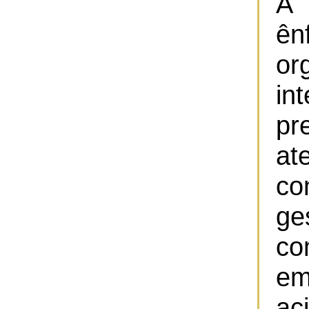
A 
ên
o
in
pr
at
co
ge
co
em
ac