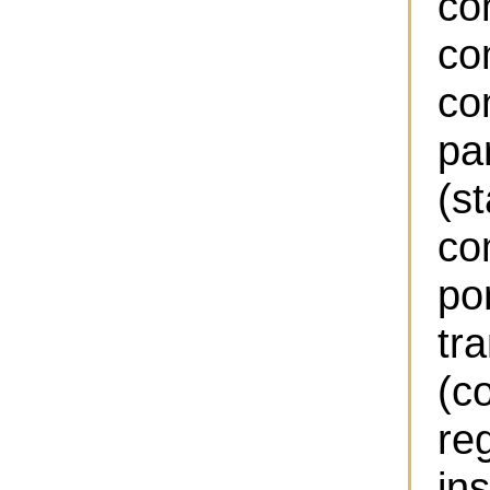
co
co
co
p
(s
co
po
tr
(c
re
i