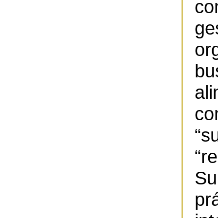
co
ge
or
b
al
co
“
“r
Su
pr