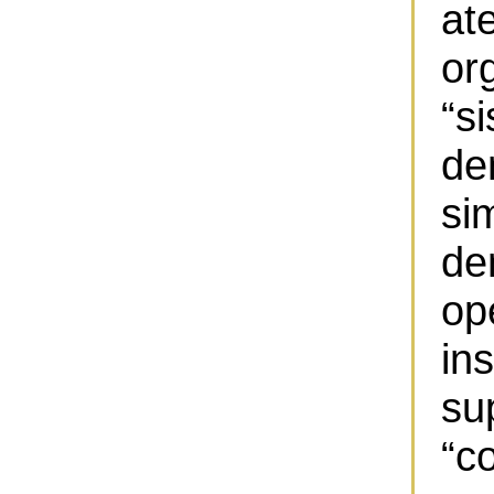
at
or
“
de
si
de
op
i
su
“c