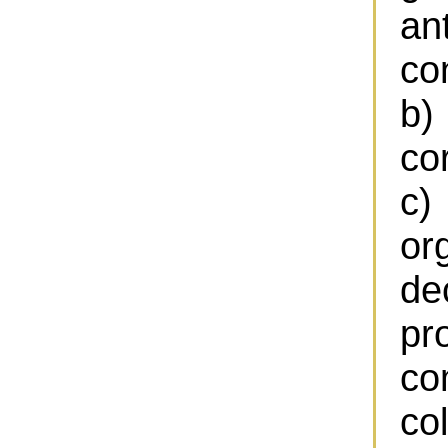
an
co
b
co
c)
o
d
p
co
co